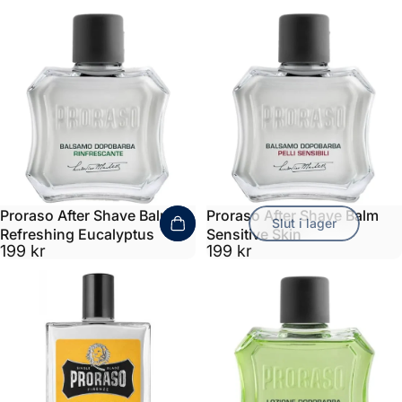
Proraso After Shave Balm
Proraso After Shave Balm
Slut i lager
Refreshing Eucalyptus
Sensitive Skin
199 kr
199 kr