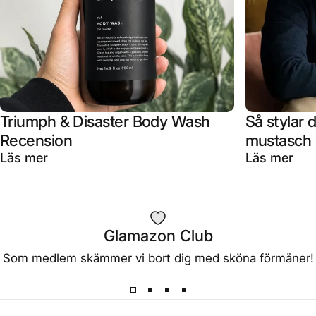
Triumph & Disaster Body Wash
Så stylar 
Recension
mustasch o
om Triumph & Disaster Body Wash Recensi
om 
Läs mer
Läs mer
Glamazon Club
Som medlem skämmer vi bort dig med sköna förmåner!