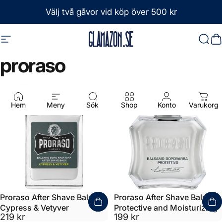
Hoppa till innehåll
Välj två gåvor vid köp över 500 kr
Webbplatsnavigering
Glamazon
Sök
D
proraso
Hem
Meny
Sök
Shop
Konto
Varukorg
Proraso After Shave Balm
Proraso After Shave Balm
Cypress & Vetyver
Protective and Moisturizing
219 kr
199 kr