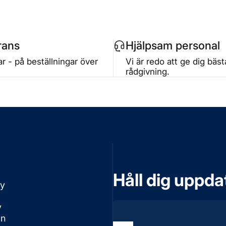
rans
Hjälpsam personal
r - på beställningar över
Vi är redo att ge dig bäs
rådgivning.
Håll dig uppd
cy
v
on