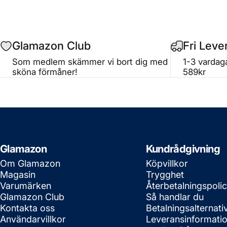
Glamazon Club
Fri Leve
Som medlem skämmer vi bort dig med
1-3 vardaga
sköna förmåner!
589kr
Glamazon
Kundrådgivning
Om Glamazon
Köpvillkor
Magasin
Trygghet
Varumärken
Återbetalningspoli
Glamazon Club
Så handlar du
Kontakta oss
Betalningsalternati
Användarvillkor
Leveransinformati