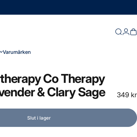
Logg
Sök
D
Varumärken
Varumärken
therapy
Co
Therapy
vender
&
Clary
Sage
349 kr
Slut i lager