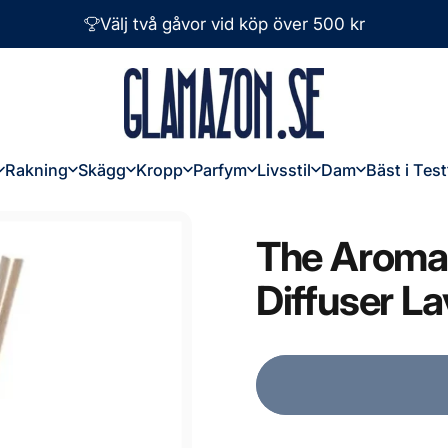
Välj två gåvor vid köp över 500 kr
Glamazon
Rakning
Skägg
Kropp
Parfym
Livsstil
Dam
Bäst i Test
Rakning
Skägg
Kropp
Parfym
Livsstil
Dam
Bäst i Test
The
Aroma
Diffuser
La