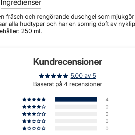
Ingredienser
 en fräsch och rengörande duschgel som mjukgör
ssar alla hudtyper och har en somrig doft av nykl
håller: 250 ml.
Kundrecensioner
5.00 av 5
Baserat på 4 recensioner
4
0
0
0
0