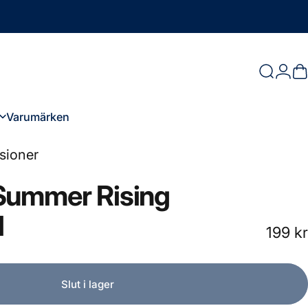
Logg
Sök
D
Varumärken
Varumärken
sioner
Summer
Rising
l
199 kr
Slut i lager