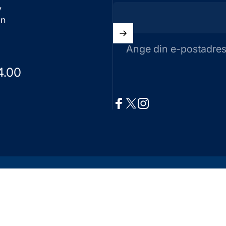
v
on
Ange din e-postadre
4.00
Facebook
X (Twitter)
Instagram