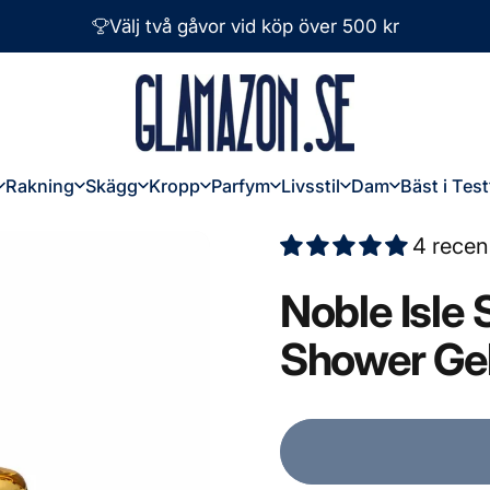
Välj två gåvor vid köp över 500 kr
Glamazon
Rakning
Skägg
Kropp
Parfym
Livsstil
Dam
Bäst i Test
Rakning
Skägg
Kropp
Parfym
Livsstil
Dam
Bäst i Test
4 recen
Noble
Isle
Shower
Ge