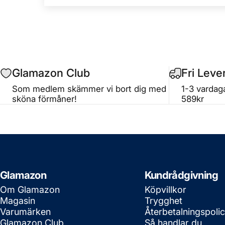
Glamazon Club
Fri Leve
Som medlem skämmer vi bort dig med
1-3 vardaga
sköna förmåner!
589kr
Glamazon
Kundrådgivning
Om Glamazon
Köpvillkor
Magasin
Trygghet
Varumärken
Återbetalningspoli
Glamazon Club
Så handlar du