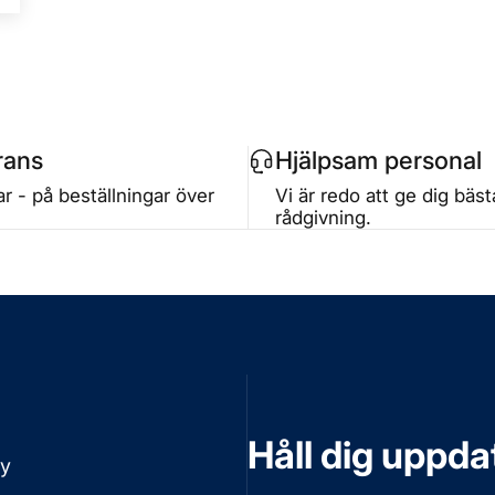
rans
Hjälpsam personal
r - på beställningar över
Vi är redo att ge dig bäs
rådgivning.
Håll dig uppd
cy