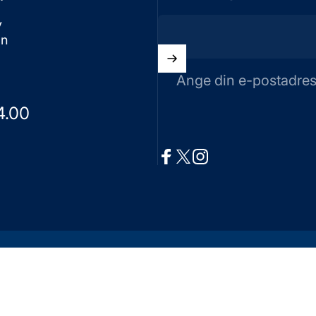
v
on
Ange din e-postadre
4.00
Facebook
X (Twitter)
Instagram