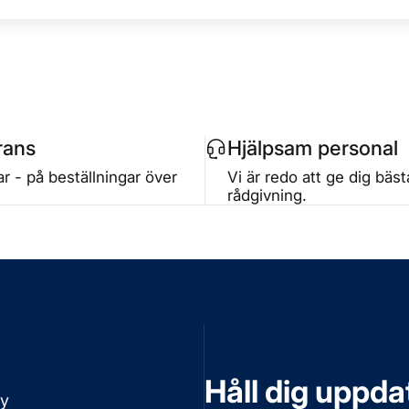
rans
Hjälpsam personal
r - på beställningar över
Vi är redo att ge dig bäs
rådgivning.
Håll dig uppd
cy