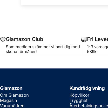
Glamazon Club
Fri Leve
Som medlem skämmer vi bort dig med
1-3 vardaga
sköna förmåner!
589kr
Glamazon
Kundrådgivning
Om Glamazon
Köpvillkor
Magasin
Trygghet
Varumärken
Återbetalningspoli