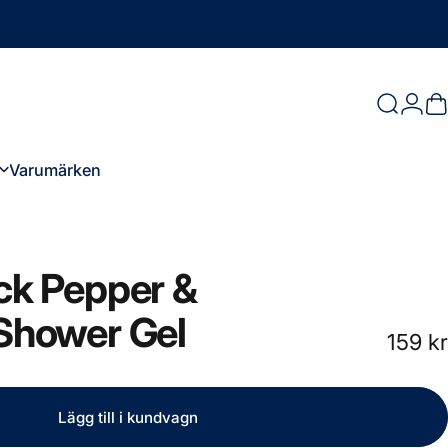
Logg
Sök
D
Varumärken
Varumärken
ck
Pepper
&
Shower
Gel
159 kr
Lägg till i kundvagn