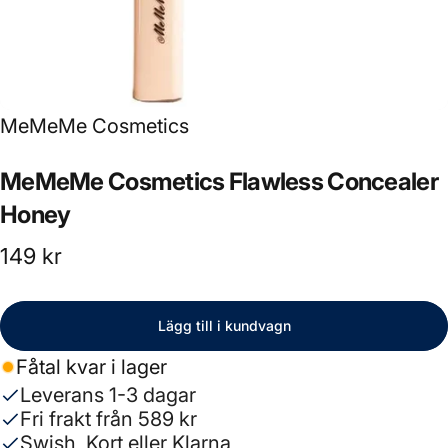
Leverantör:
MeMeMe Cosmetics
MeMeMe
Cosmetics
Flawless
Concealer
Honey
149 kr
Lägg till i kundvagn
Fåtal kvar i lager
Leverans 1-3 dagar
Fri frakt från 589 kr
Swish, Kort eller Klarna