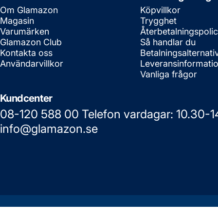
Om Glamazon
Köpvillkor
Magasin
Trygghet
Varumärken
Återbetalningspoli
Glamazon Club
Så handlar du
Kontakta oss
Betalningsalternati
Användarvillkor
Leveransinformati
Vanliga frågor
Kundcenter
08-120 588 00 Telefon vardagar: 10.30-1
info@glamazon.se
© 2026 Glamazon.