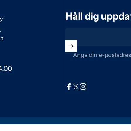
Håll dig uppd
cy
v
on
Ange din e-postadre
4.00
Facebook
X (Twitter)
Instagram