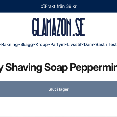
Frakt från 39 kr
Glamazon
Rakning
Skägg
Kropp
Parfym
Livsstil
Dam
Bäst i Test
Rakning
Skägg
Kropp
Parfym
Livsstil
Dam
Bäst i Test
y
Shaving
Soap
Peppermi
Slut i lager