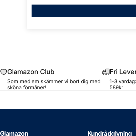
Glamazon Club
Fri Leve
Som medlem skämmer vi bort dig med
1-3 vardaga
sköna förmåner!
589kr
Glamazon
Kundrådgivning