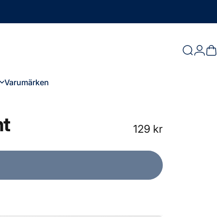
Logg
Sök
D
Varumärken
Varumärken
nt
129 kr