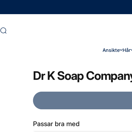
Hoppa till innehåll
Sök
Ansikte
Hår
Ansikte
Hår
Dr
K
Soap
Compan
Passar bra med