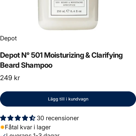
Leverantör:
Depot
Depot
N°
501
Moisturizing
&
Clarifying
Beard
Shampoo
249 kr
Lägg till i kundvagn
30 recensioner
Fåtal kvar i lager
Leverans 1-3 dagar