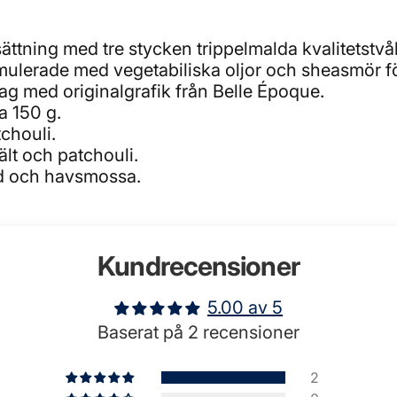
ttning med tre stycken trippelmalda kvalitetstvåla
ormulerade med vegetabiliska oljor och sheasmör fö
lag med originalgrafik från Belle Époque.
a 150 g.
chouli.
ält och patchouli.
räd och havsmossa.
Kundrecensioner
5.00 av 5
Baserat på 2 recensioner
2