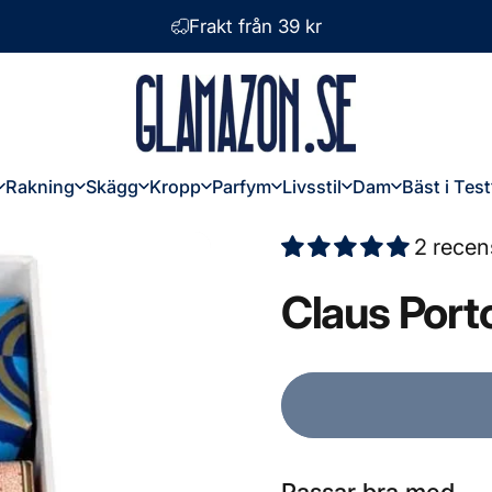
Frakt från 39 kr
Glamazon
Rakning
Skägg
Kropp
Parfym
Livsstil
Dam
Bäst i Test
Rakning
Skägg
Kropp
Parfym
Livsstil
Dam
Bäst i Test
2 recen
Claus
Port