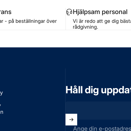
rans
Hjälpsam personal
r - på beställningar över
Vi är redo att ge dig bäs
rådgivning.
Håll dig uppd
cy
v
on
Ange din e-postadre