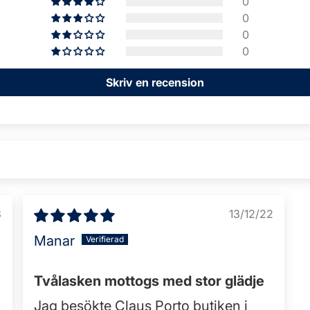
0
0
0
0
Skriv en recension
3
13/12/22
Manar
Tvålasken mottogs med stor glädje
Jag besökte Claus Porto butiken i