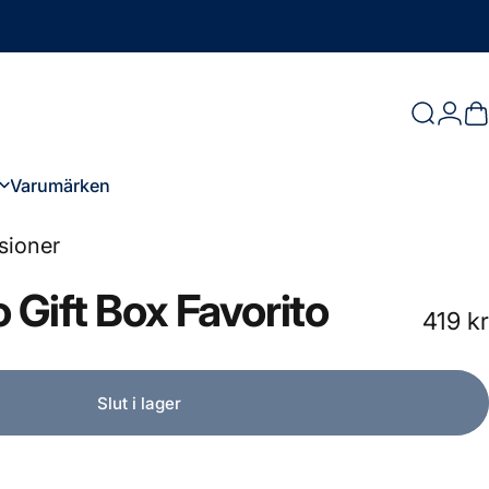
Logg
Sök
D
Varumärken
Varumärken
sioner
o
Gift
Box
Favorito
419 kr
Slut i lager