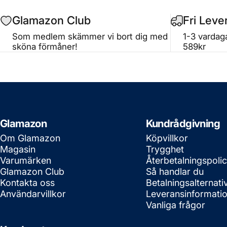
Glamazon Club
Fri Leve
Som medlem skämmer vi bort dig med
1-3 vardaga
sköna förmåner!
589kr
Glamazon
Kundrådgivning
Om Glamazon
Köpvillkor
Magasin
Trygghet
Varumärken
Återbetalningspoli
Glamazon Club
Så handlar du
Kontakta oss
Betalningsalternati
Användarvillkor
Leveransinformati
Vanliga frågor