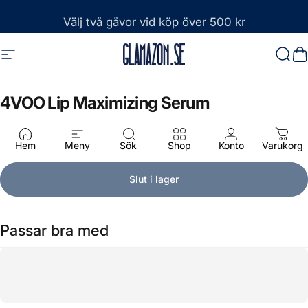
Hoppa till innehåll
Frakt från 39 kr
Välj två gåvor vid köp över 500 kr
Webbplatsnavigering
Glamazon
Sök
D
4VOO
Lip
Maximizing
Serum
395 kr
Hem
Meny
Sök
Shop
Konto
Varukorg
Slut i lager
Passar bra med